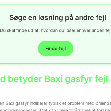
Søge en løsning på andre fejl
Du skal finde ud af, hvordan du løser enhver anden fej
Finde fejl
d betyder Baxi gasfyr fejl
 en Baxi gasfyr indikerer typisk et problem med brændst
rændingsprocessen. Det kan være forårsaget af forskel