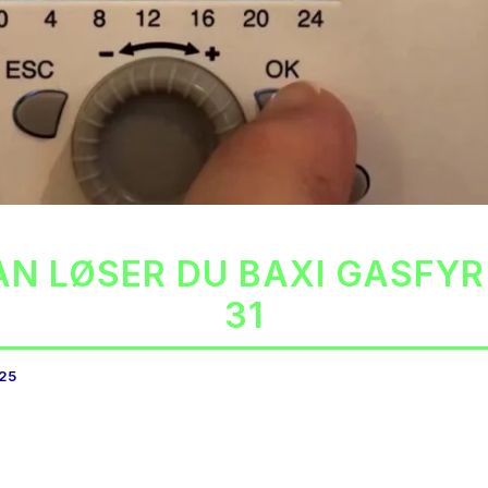
N LØSER DU BAXI GASFYR
31
025