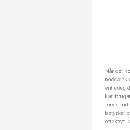
Når det ko
nedsænkni
enheder, d
kan bruger
forvirrende
betyder, o
effektivt i