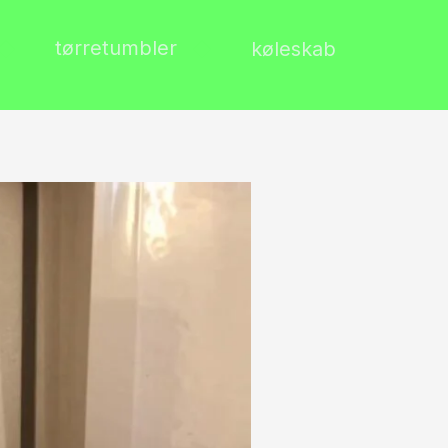
tørretumbler
køleskab