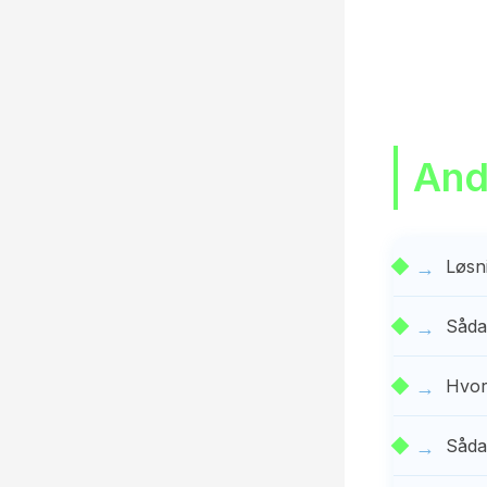
Andr
Løsn
Såda
Hvor
Sådan