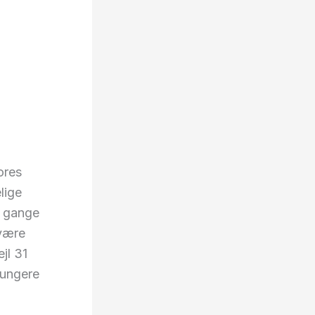
ores
lige
e gange
 være
ejl 31
fungere