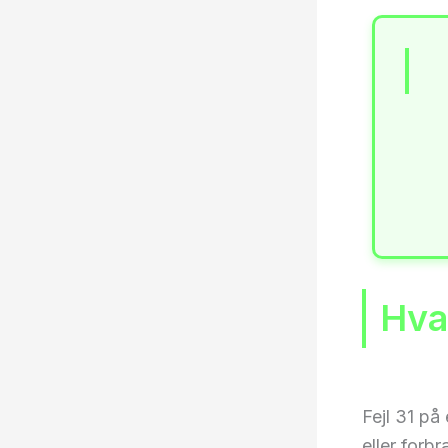
Hva
Fejl 31 på
eller forb