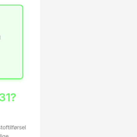
l
 31?
oftilførsel
lige