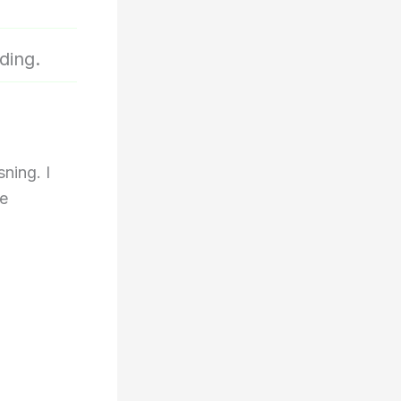
ding.
sning. I
se