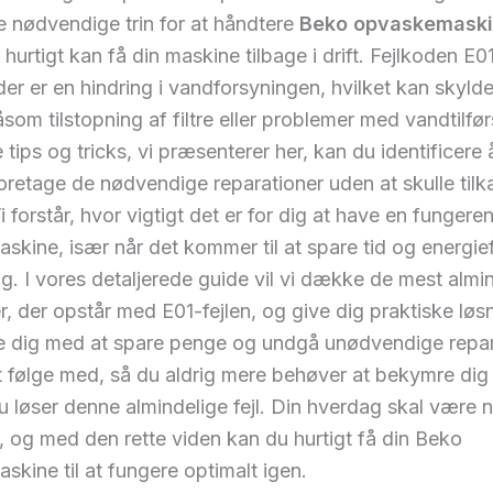
 nødvendige trin for at håndtere
Beko opvaskemaskin
 hurtigt kan få din maskine tilbage i drift. Fejlkoden E0
 der er en hindring i vandforsyningen, hvilket kan skylde
åsom tilstopning af filtre eller problemer med vandtilfø
 tips og tricks, vi præsenterer her, kan du identificere 
foretage de nødvendige reparationer uden at skulle tilk
Vi forstår, hvor vigtigt det er for dig at have en fungere
kine, især når det kommer til at spare tid og energieff
g. I vores detaljerede guide vil vi dække de mest almi
 der opstår med E01-fejlen, og give dig praktiske løsn
e dig med at spare penge og undgå unødvendige repar
t følge med, så du aldrig mere behøver at bekymre dig
 løser denne almindelige fejl. Din hverdag skal være
, og med den rette viden kan du hurtigt få din Beko
kine til at fungere optimalt igen.