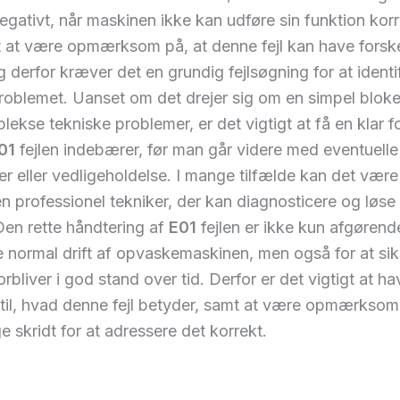
egativt, når maskinen ikke kan udføre sin funktion korr
 at være opmærksom på, at denne fejl kan have forske
g derfor kræver det en grundig fejlsøgning for at identi
 problemet. Uanset om det drejer sig om en simpel bloker
ekse tekniske problemer, er det vigtigt at få en klar f
01
fejlen indebærer, før man går videre med eventuelle
er eller vedligeholdelse. I mange tilfælde kan det være
n professionel tekniker, der kan diagnosticere og løs
 Den rette håndtering af
E01
fejlen er ikke kun afgørende
normal drift af opvaskemaskinen, men også for at sikr
rbliver i god stand over tid. Derfor er det vigtigt at h
til, hvad denne fejl betyder, samt at være opmærksom
 skridt for at adressere det korrekt.