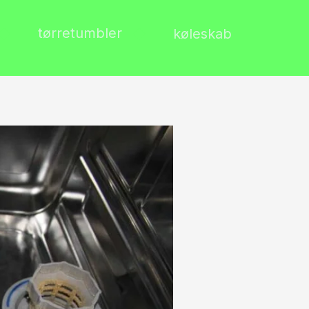
tørretumbler
køleskab