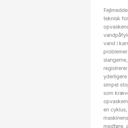
Fejlmedde
teknisk fo
opvaskenc
vandpåfyld
vand i kar
problemer 
slangerne,
registrere
yderligere
simpel st
som kræve
opvaskemas
en cyklus,
maskinens 
medføre, a