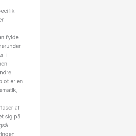
ecifik
er
an fylde
 herunder
r i
nen
indre
blot er en
ematik,
faser af
et sig på
også
ringen