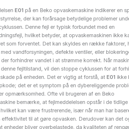
lelsen
E01
på en Beko opvaskemaskine indikerer en sp
rstyrrelse, der kan forårsage betydelige problemer und
yklussen. Denne fejl er typisk forbundet med en
ningsfejl, hvilket betyder, at opvaskemaskinen ikke k
ret som forventet. Det kan skyldes en række faktorer,
med vandforsyningen, defekte ventiler, eller blokeringe
 der forhindrer vandet i at strømme korrekt. Når maski
r denne fejltilstand, vil den stoppe cyklussen for at forh
 skade på enheden. Det er vigtig at forstå, at
E01
ikke 
opkode; det er et symptom på en dybereliggende probl
r opmærksomhed. Ofte vil brugeren af en Beko
kine bemærke, at fejlmeddelelsen opstår i de tidlige 
 hvilket kan være frustrerende, især når man har baser
effektivitet til at gøre opvasken. Derudover kan det 
t enheder bliver overbelastede, da kvaliteten af rengø