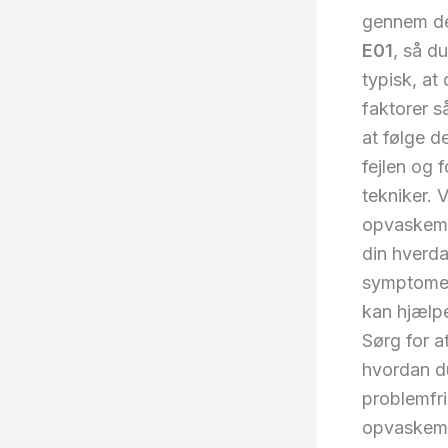
gennem de
E01
, så du
typisk, at
faktorer s
at følge de
fejlen og 
tekniker. 
opvaskemas
din hverda
symptomer,
kan hjælp
Sørg for a
hvordan du
problemfri
opvaskemas