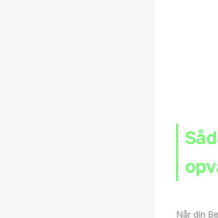
Såd
opv
Når din Be