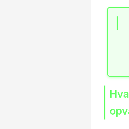
Hva
opv