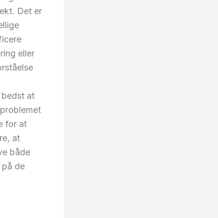
ekt. Det er
llige
ficere
ing eller
orståelse
 bedst at
e problemet
 for at
e, at
ave både
 på de