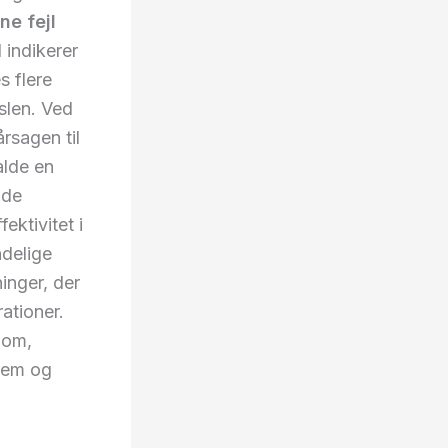
e fejl
1 indikerer
s flere
rslen. Ved
årsagen til
alde en
nde
ektivitet i
ndelige
inger, der
ationer.
 om,
 nem og