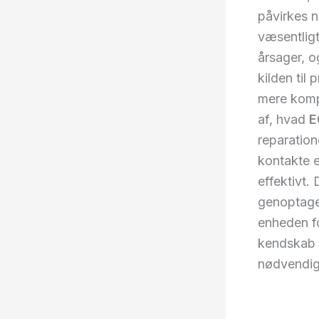
påvirkes n
væsentligt
årsager, o
kilden til
mere kompl
af, hvad
E
reparation
kontakte e
effektivt.
genoptage 
enheden fo
kendskab 
nødvendige