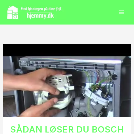
Gå
til
indholdet
SÅDAN LØSER DU BOSCH