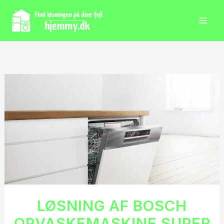
Gå
til
indholdet
LØSNING AF BOSCH
OPVASKEMASKINE SUPER