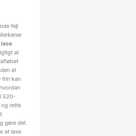
de fejl
llerkener
t
løse
gtigt at
dafløbet
uden at
 trin kan
 hvordan
il E20-
 og rette
d
ng gøre det
re at løse