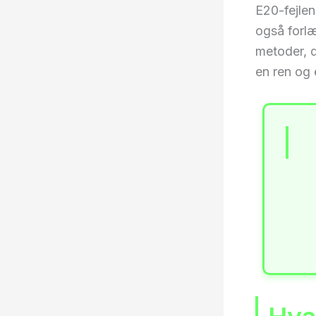
E20-fejle
også forlæ
metoder, 
en ren og 