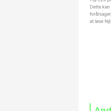
Dette kan 
forårsager
at løse fej
Andr