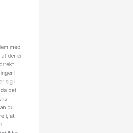
blem med
 at der er
orrekt
inger i
r sig i
 da det
ens
kan du
e i, at
en