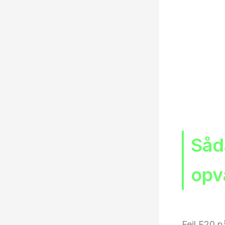
Såda
opv
Fejl E20 p