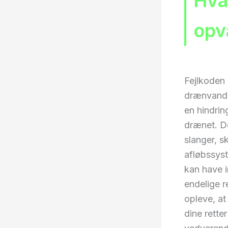
Hva
opv
Fejlkoden
drænvandet
en hindrin
drænet. De
slanger, s
afløbssyst
kan have 
endelige r
opleve, at
dine rette