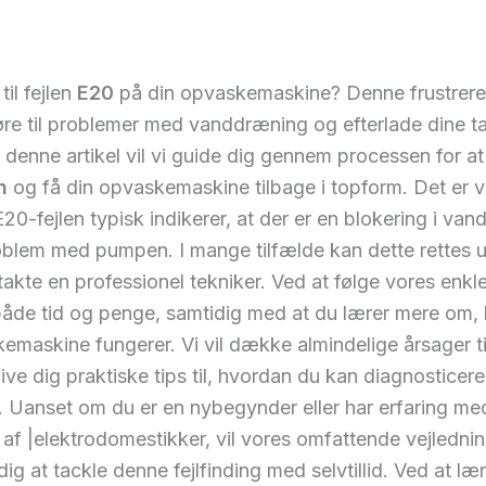
til fejlen
E20
på din opvaskemaskine? Denne frustreren
øre til problemer med vanddræning og efterlade dine ta
I denne artikel vil vi guide dig gennem processen for a
n
og få din opvaskemaskine tilbage i topform. Det er vi
E20-fejlen typisk indikerer, at der er en blokering i van
roblem med pumpen. I mange tilfælde kan dette rettes 
takte en professionel tekniker. Ved at følge vores enkle
både tid og penge, samtidig med at du lærer mere om,
emaskine fungerer. Vi vil dække almindelige årsager t
give dig praktiske tips til, hvordan du kan diagnosticere
 Uanset om du er en nybegynder eller har erfaring me
 af |elektrodomestikker, vil vores omfattende vejledni
dig at tackle denne fejlfinding med selvtillid. Ved at læ