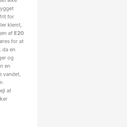
det ikke
bygget
rit for
ler klemt,
ngen af
E20
øres for at
, da en
ger og
en en
e vandet,
in
jl at
rker