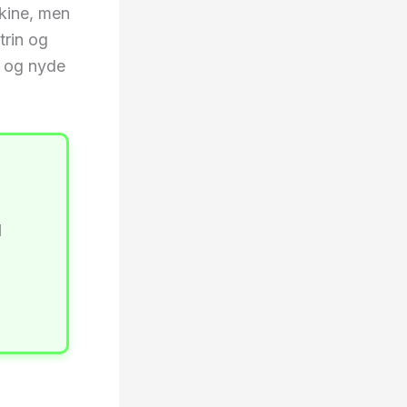
kine, men
trin og
, og nyde
l