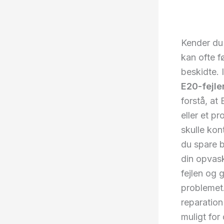
Kender du 
kan ofte f
beskidte. 
E20-fejle
forstå, at 
eller et p
skulle kon
du spare 
din opvask
fejlen og 
problemet.
reparation
muligt for 