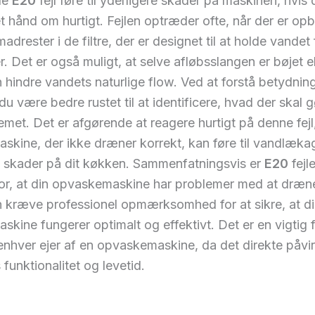
de
E20
fejl føre til yderligere skader på maskinen, hvis 
et hånd om hurtigt. Fejlen optræder ofte, når der er op
drester i de filtre, der er designet til at holde vandet f
r. Det er også muligt, at selve afløbsslangen er bøjet el
n hindre vandets naturlige flow. Ved at forstå betydni
du være bedre rustet til at identificere, hvad der skal g
emet. Det er afgørende at reagere hurtigt på denne fejl
kine, der ikke dræner korrekt, kan føre til vandlæka
e skader på dit køkken. Sammenfatningsvis er
E20
fejl
for, at din opvaskemaskine har problemer med at dræn
n kræve professionel opmærksomhed for at sikre, at d
kine fungerer optimalt og effektivt. Det er en vigtig fe
 enhver ejer af en opvaskemaskine, da det direkte påvi
funktionalitet og levetid.