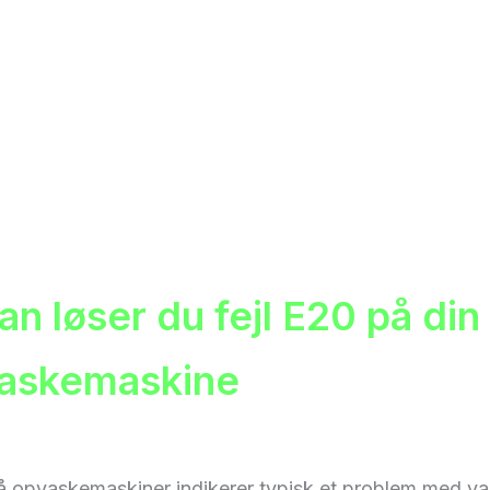
n løser du fejl E20 på din
askemaskine
å opvaskemaskiner indikerer typisk et problem med va