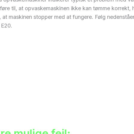
føre til, at opvaskemaskinen ikke kan tømme korrekt, h
, at maskinen stopper med at fungere. Følg nedenståen
l E20.
e mulige fejl: