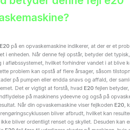
d betyder denne fejl e20
askemaskine?
E20
på en opvaskemaskine indikerer, at der er et pro
 i enheden. Når denne fejl opstår, betyder det typisk,
g i afløbssystemet, hvilket forhindrer vandet i at blive k
tte problem kan opstå af flere årsager, såsom tilstopn
kader på pumpen eller endda snavs og affald, der samle
emet. Det er vigtigt at forstå, hvad
E20
fejlen betyder,
indflydelse på maskinens ydeevne og også på opvask
esultat. Når din opvaskemaskine viser fejlkoden
E20
, 
 rengøringscyklussen bliver afbrudt, hvilket kan resulter
r ikke bliver ordentligt renset og skyllet. Desuden kan 