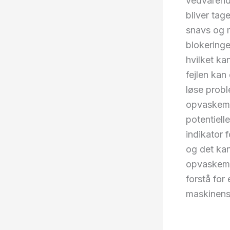
vedvaren
bliver tag
snavs og ma
blokeringe
hvilket ka
fejlen kan 
løse probl
opvaskemas
potentiell
indikator 
og det ka
opvaskemas
forstå for
maskinens 