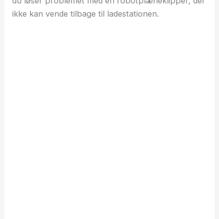
du løser problemet med en robotplæneklipper, der
ikke kan vende tilbage til ladestationen.