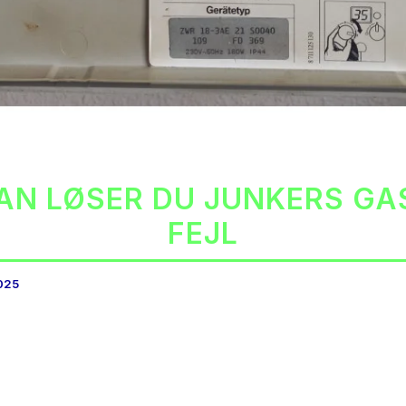
AN LØSER DU JUNKERS GA
FEJL
2025