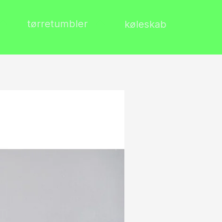
tørretumbler
køleskab