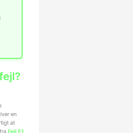
l
ejl?
e
iver en
tigt at
 fra
Fejl E1