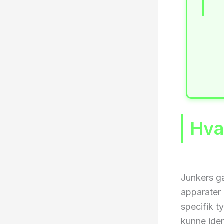
Hva
Junkers ga
apparater 
specifik t
kunne iden