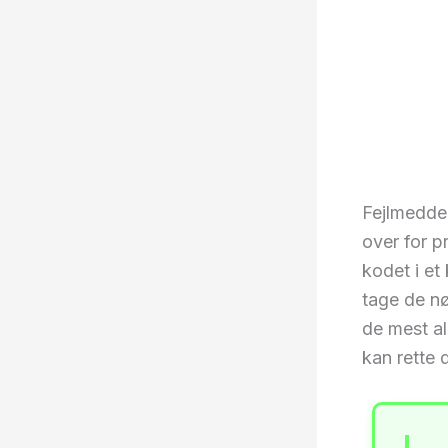
Fejlmeddel
over for p
kodet i et
tage de nø
de mest al
kan rette 