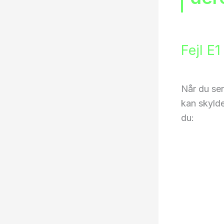
Fejl E
Når du ser 
kan skyldes
du: