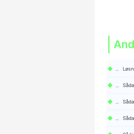
Andr
Løsn
Såda
Såda
Såda