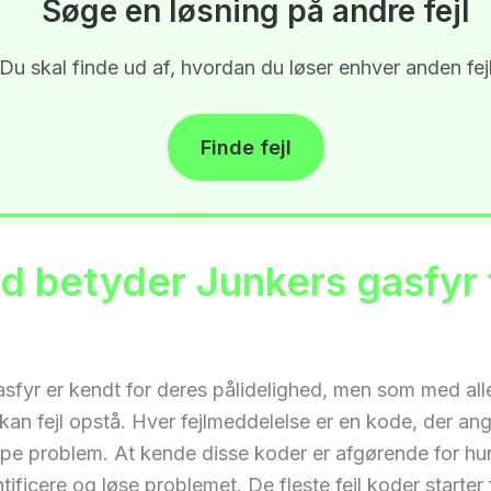
Søge en løsning på andre fejl
Du skal finde ud af, hvordan du løser enhver anden fej
Finde fejl
d betyder Junkers gasfyr f
sfyr er kendt for deres pålidelighed, men som med all
kan fejl opstå. Hver fejlmeddelelse er en kode, der ang
ype problem. At kende disse koder er afgørende for hur
tificere og løse problemet. De fleste fejl koder starter