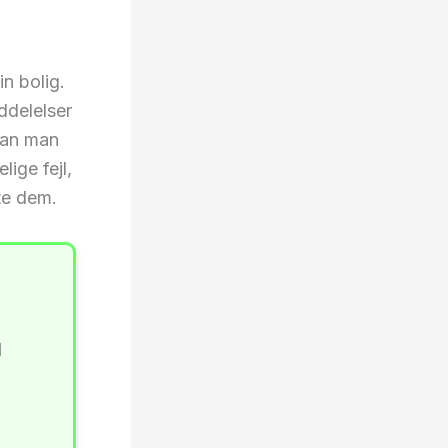
n bolig.
ddelelser
rdan man
lige fejl,
te dem.
l