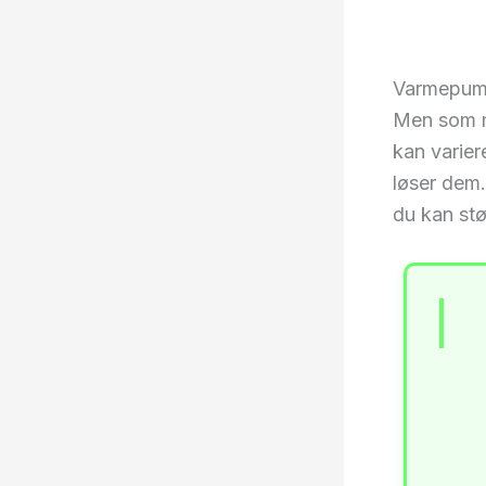
Varmepumpe
Men som m
kan varier
løser dem. 
du kan st