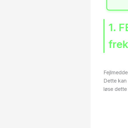
1. 
fre
Fejlmeddel
Dette kan 
løse dette 