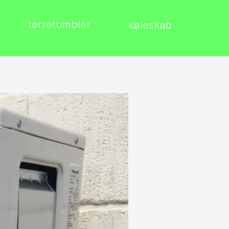
tørretumbler
køleskab