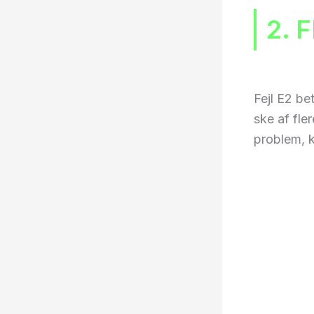
2. 
Fejl E2 be
ske af fle
problem, 