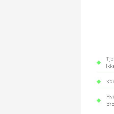
Tje
ikk
Kon
Hvi
pro