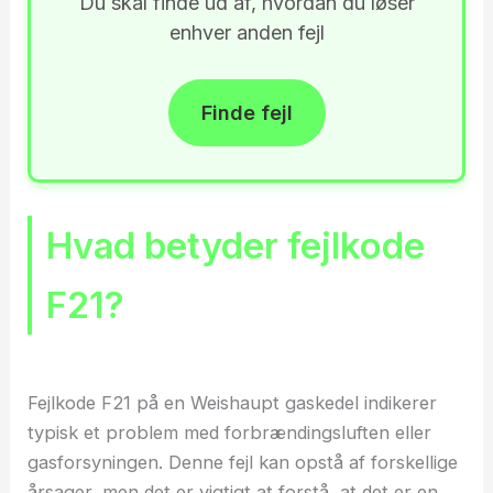
Du skal finde ud af, hvordan du løser
enhver anden fejl
Finde fejl
Hvad betyder fejlkode
F21?
Fejlkode F21 på en Weishaupt gaskedel indikerer
typisk et problem med forbrændingsluften eller
gasforsyningen. Denne fejl kan opstå af forskellige
årsager, men det er vigtigt at forstå, at det er en