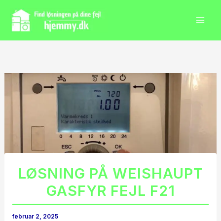
Gå
til
indholdet
LØSNING PÅ WEISHAUPT
GASFYR FEJL F21
februar 2, 2025