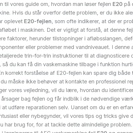
 til vores guide om, hvordan man løser fejlen
E20
på 
ne. Hvis du står overfor dette problem, er du ikke a
ar oplevet
E20-fejlen
, som ofte indikerer, at der er pr
løbet i maskinen. Det er vigtigt at forstå, at denne fej
ere faktorer, herunder tilstopninger i afløbsslangen, de
nenter eller problemer med vandniveauet. I denne art
taljerede trin-for-trin instruktioner til at diagnosticere
 så du kan få din vaskemaskine tilbage i funktion hurt
 En korrekt forståelse af E20-fejlen kan spare dig både 
du måske ikke behøver at kontakte en professionel re
ger vores vejledning, vil du lære, hvordan du identifice
 årsager bag fejlen og får indblik i de nødvendige vær
l at udføre reparationen selv. Uanset om du er en erfar
ntusiast eller nybegynder, vil vores tips og tricks give 
 du har brug for, for at tackle dette almindelige problem