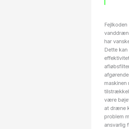
Fejlkoden
vanddrænin
har vanske
Dette kan 
effektivite
afløbsfilt
afgørende 
maskinen r
tilstrække
være bøje
at dræne k
problem m
ansvarlig 