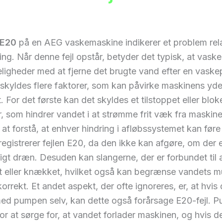
E20
på en AEG vaskemaskine indikerer et problem relat
g. Når denne fejl opstår, betyder det typisk, at vas
ligheder med at fjerne det brugte vand efter en vaske
skyldes flere faktorer, som kan påvirke maskinens yd
t. For det første kan det skyldes et tilstoppet eller blok
er, som hindrer vandet i at strømme frit væk fra maskine
at forstå, at enhver hindring i afløbssystemet kan føre t
egistrerer fejlen E20, da den ikke kan afgøre, om der 
ligt dræn. Desuden kan slangerne, der er forbundet til 
t eller knækket, hvilket også kan begrænse vandets mu
orrekt. Et andet aspekt, der ofte ignoreres, er, at hvis 
ed pumpen selv, kan dette også forårsage E20-fejl. 
for at sørge for, at vandet forlader maskinen, og hvis d