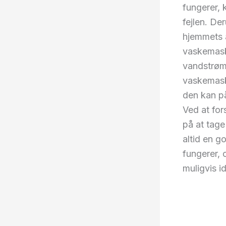
fungerer, 
fejlen. D
hjemmets 
vaskemaski
vandstrøm,
vaskemask
den kan p
Ved at for
på at tage
altid en 
fungerer, 
muligvis id