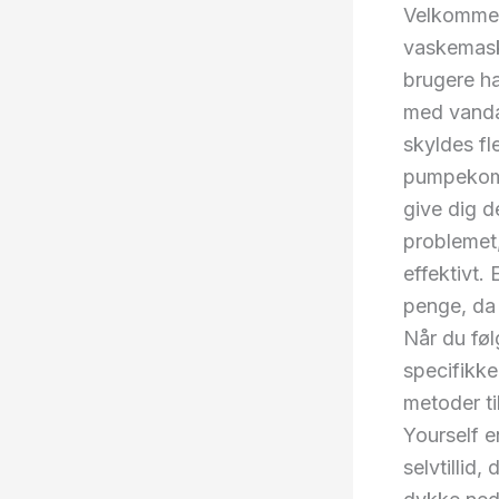
Velkommen
vaskemaski
brugere h
med vandaf
skyldes fl
pumpekompo
give dig de
problemet,
effektivt.
penge, da 
Når du føl
specifikke
metoder ti
Yourself e
selvtillid,