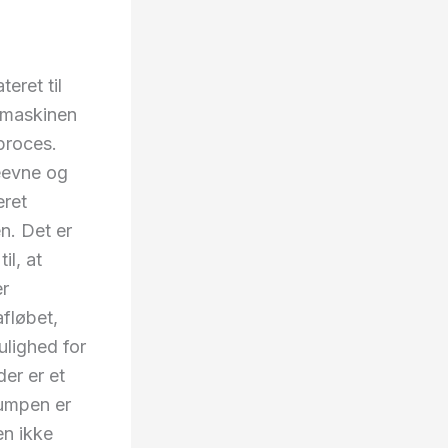
eret til
kemaskinen
proces.
eevne og
eret
n. Det er
il, at
er
afløbet,
lighed for
der er et
Pumpen er
en ikke