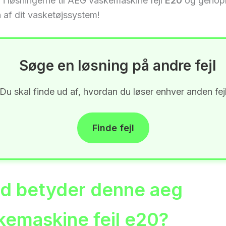
i løsningerne til AEG vaskemaskine fejl
E20
og genopr
 af dit vasketøjssystem!
Søge en løsning på andre fejl
Du skal finde ud af, hvordan du løser enhver anden fej
Finde fejl
d betyder denne aeg
kemaskine fejl e20?