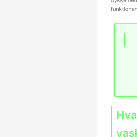
dykke ned 
funktionen
Hva
vas