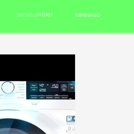
tørretumbler
køleskab