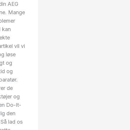
din AEG
lene. Mange
oblemer
l kan
fekte
ikel vil vi
 og løse
igt og
tid og
paratør.
rer de
ktøjer og
en Do-It-
dig den
. Så lad os