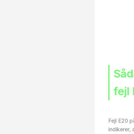
Såd
fejl
Fejl E20 p
indikerer,