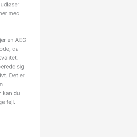
 udløser
emer med
ejer en AEG
ode, da
alitet.
berede sig
vt. Det er
n
r kan du
e fejl.