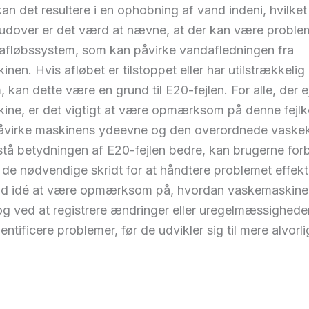
kan det resultere i en ophobning af vand indeni, hvilket
erudover er det værd at nævne, at der kan være probl
afløbssystem, som kan påvirke vandafledningen fra
nen. Hvis afløbet er tilstoppet eller har utilstrækkelig
 kan dette være en grund til E20-fejlen. For alle, der 
ine, er det vigtigt at være opmærksom på denne fejlk
åvirke maskinens ydeevne og den overordnede vaskekv
stå betydningen af E20-fejlen bedre, kan brugerne for
 de nødvendige skridt for at håndtere problemet effekti
god idé at være opmærksom på, hvordan vaskemaskine
og ved at registrere ændringer eller uregelmæssighede
entificere problemer, før de udvikler sig til mere alvorlig