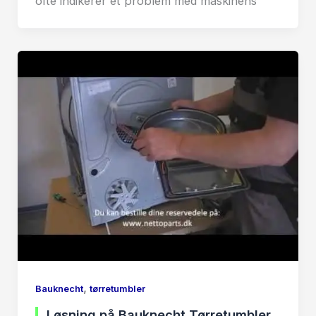
ofte indikerer et problem med maskinens
,
Bauknecht
tørretumbler
Løsning på Bauknecht Tørretumbler