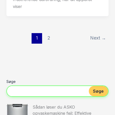
viser
1
2
Next
→
Søge
Søge
Sådan løser du ASKO
opvaskemaskine fejl: Effektive